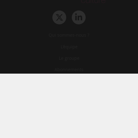
Qui sommes-nous ?
L‘équipe
Le groupe
Abonnements
Contact
Archives
CGA
Mentions légales
Confidentialité