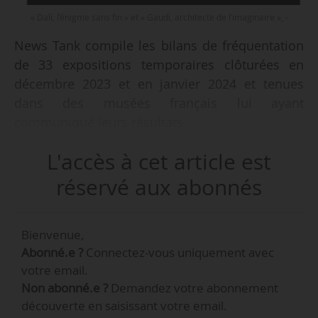
« Dalí, l’énigme sans fin » et « Gaudí, architecte de l’imaginaire », -
News Tank compile les bilans de fréquentation
de 33 expositions temporaires clôturées en
décembre 2023 et en janvier 2024 et tenues
dans des musées français lui ayant
communiqué leurs résultats.
L'accès à cet article est
Les expositions « Dalí, l’énigme sans fin » et
« Gaudí, architecte de l’imaginaire », présentées
réservé aux abonnés
sous la forme d’une boucle aux Bassins des
Lumières à Bordeaux du 03/02/2023 au
Bienvenue,
07/01/2024, enregistrent une fréquentation
Abonné.e ?
Connectez-vous uniquement avec
totale de 572 000 visiteurs, avec une moyenne
votre email.
quotidienne de 2 373 visiteurs.
Non abonné.e ?
Demandez votre abonnement
découverte en saisissant votre email.
Les bilans de fréquentation d’expositions