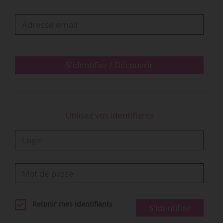
temporaires
Les bilans de fréquentation d’expositions temporaires
réalisés par News Tank Culture ne sont pas destinés à
proposer un classement des expositions répertoriées,
S'identifier / Découvrir
mais à offrir un panorama des propositions du secteur
et de leur réception par le…
Utilisez vos identifiants
Retenir mes identifiants
S'identifier