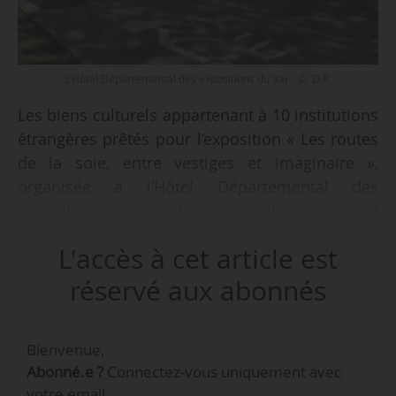
L’Hôtel Départemental des expositions du Var - © D.R.
Les biens culturels appartenant à 10 institutions
étrangères prêtés pour l’exposition « Les routes
de la soie, entre vestiges et imaginaire »,
organisée à l’Hôtel Départemental des
expositions du Var (Draguignan), sont
insaisissables pendant la période de leur prêt à
L'accès à cet article est
la France du 07/05 au 12/10/2024, par arrêté du
ministre de l’Europe et des Affaires étrangères
réservé aux abonnés
et de la ministre de la Culture en date du
08/02/2024, publié au Journal officiel le
Bienvenue,
15/02/2024.
Abonné.e ?
Connectez-vous uniquement avec
votre email.