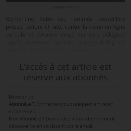
Clémentine Robo -
Clémentine Robo est nommée conseillère
presse, culture et lutte contre la haine en ligne
au cabinet d’Aurore Bergé, ministre déléguée
auprès du Premier ministre, chargée de l’égalité
entre les femmes et les hommes et de la lutte
contre les discriminations, à compter du
L'accès à cet article est
06/02/2024, indique un arrêté de la ministre
daté du 08/02/2024 et publié au JO le
réservé aux abonnés
14/02/2024.
Bienvenue,
Clémentine Robo était chargée de mission
Abonné.e ?
Connectez-vous uniquement avec
communication et presse au cabinet d’Aurore
votre email.
Bergé, alors ministre des Solidarités et des
Non abonné.e ?
Demandez votre abonnement
Familles, depuis septembre 2023. Avant cela,
découverte en saisissant votre email.
elle a notamment été journaliste politique et