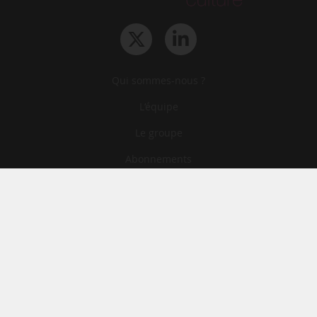
Qui sommes-nous ?
L‘équipe
Le groupe
Abonnements
Contact
Archives
CGA
Mentions légales
Confidentialité