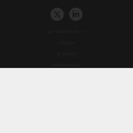
Qui sommes-nous ?
L‘équipe
Le groupe
Abonnements
Contact
Archives
CGA
Mentions légales
Confidentialité
Cookies