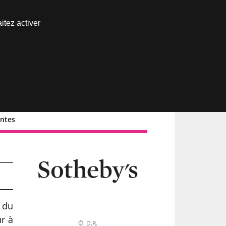
Nous joindre
itez activer
Espace abonné
entes
4,
 du
r à
© D.R.