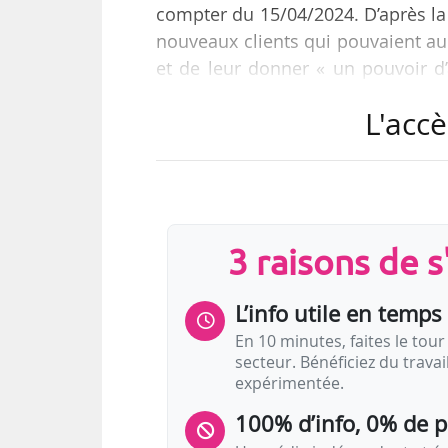
compter du 15/04/2024. D’après la
nouveaux clients qui pouvaient au
et de leur donner « un pouvoir d’a
toutes les ventes aux enchères, à 
L'accè
et des spiritueux.
Sotheby’s réduit les frais pour l’ac
jusqu’à 6 M$ (5,6 M€) et à 10 % au-
(contre deux à l’avenir) et représe
3 raisons de 
L’info utile en temps 
En 10 minutes, faites le tour 
secteur. Bénéficiez du trava
expérimentée.
100% d’info, 0% de 