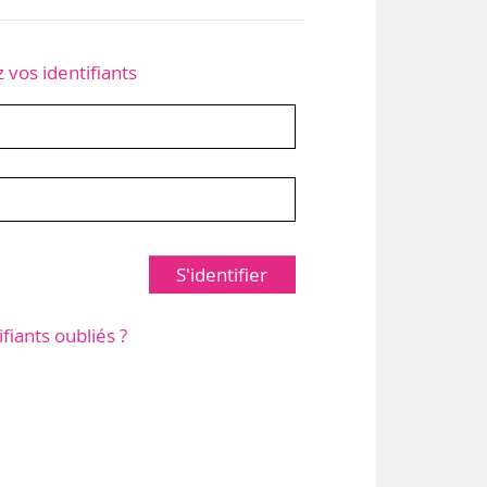
z vos identifiants
S'identifier
ifiants oubliés ?