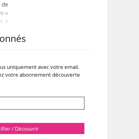
r de
es »
ra à
vins
abonnés
n va
iers
s uniquement avec votre email.
 votre abonnement découverte
tifier / Découvrir