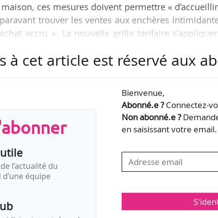
 maison, ces mesures doivent permettre « d’accueilli
paravant trouver les ventes aux enchères intimidant
chat accru ». La nouvelle grille tarifaire s’applique
l’exception des voitures, des biens immobiliers, des 
s à cet article est réservé aux 
heteur à 20 % sur les achats dont le prix d’adjudicatio
Bienvenue,
delà. Ces frais se divisent actuellement en trois pal
Abonné.e ?
Connectez-vou
ntent 26 % du prix…
Non abonné.e ?
Demandez
s'abonner
en saisissant votre email.
utile
de l’actualité du
il d’une équipe
S'iden
pub