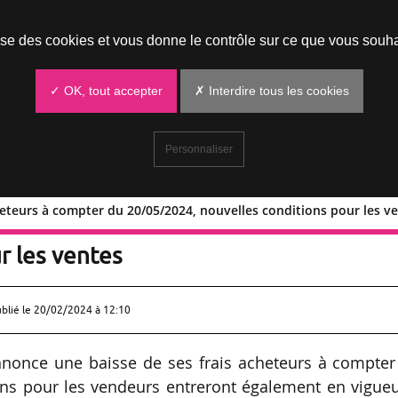
Prendre un rendez-vous
lise des cookies et vous donne le contrôle sur ce que vous souha
✓ OK, tout accepter
✗ Interdire tous les cookies
Personnaliser
cheteurs à compter du 20/05/2024, nouvelles conditions pour les v
rais acheteurs à compter du 20/05/202
r les ventes
ublié le
20/02/2024 à 12:10
nnonce une baisse de ses frais acheteurs à compter
ons pour les vendeurs entreront également en vigueu