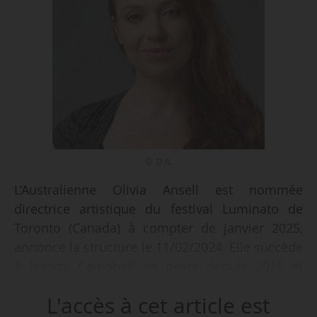
© D.R.
L’Australienne Olivia Ansell est nommée
directrice artistique du festival Luminato de
Toronto (Canada) à compter de janvier 2025,
annonce la structure le 11/02/2024. Elle succède
à Naomi Campbell en poste depuis 2018 et
assurera en juin 2025 la programmation de la
L'accès à cet article est
e
19
édition du festival.