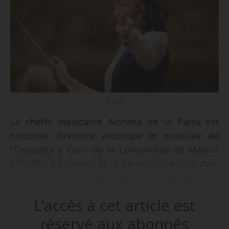
© D.R.
La cheffe mexicaine Alondra de la Parra est
nommée directrice artistique et musicale de
l’Orquesta y Coro de la Comunidad de Madrid
(ORCAM) à compter de la saison 2024-2025 avec
un contrat initial de quatre ans, annonce la
Comunidad de Madrid le 08/02/2024. Elle
L'accès à cet article est
succède à Marzena Diakun, à ce poste depuis
2021.
réservé aux abonnés