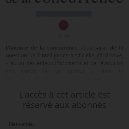
© D.R.
L’Autorité de la concurrence s’autosaisit de la
question de l’intelligence artificielle générative,
« au vu des enjeux importants et de l’évolution
très rapide de ce secteur », dans le
but « d’analyser son fonctionnement
concurrentiel », annonce l’instance
L'accès à cet article est
indépendante le 08/02/2024.
réservé aux abonnés
« Ce nouveau secteur se structure rapidement
autour d’entreprises du numérique déjà
Bienvenue,
fortement présentes sur des marchés adjacents,