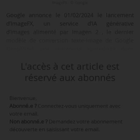
ImageFX - © Google
Google annonce le 01/02/2024 le lancement
d’ImageFX, un service d’IA générative
d’images alimenté par Imagen 2 , le dernier
modèle de conversion texte-image de Google
DeepMind, une entreprise spécialisée dans
l’intelligence artificielle et propriété de Google.
L'accès à cet article est
Disponible dans l’AI Test Kitchen de Google,
réservé aux abonnés
ImageFX permet à certains utilisateurs d’essayer
des systèmes expérimentaux basés sur l’IA pour
Bienvenue,
créer des images à l’aide de commandes
Abonné.e ?
Connectez-vous uniquement avec
textuelles simples. Ils peuvent ensuite, sur la
votre email.
base de suggestions faites par l’outil, changer le
Non abonné.e ?
Demandez votre abonnement
style d’image en fonction de ce qu’ils
découverte en saisissant votre email.
recherchent et partager le résultat. En parallèle,