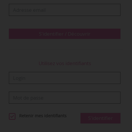
la firme de Mountain View a annoncé
l’amélioration d’outils de création par l’IA
générative comme MusicFX. L’application
MusicFX permet de créer des morceaux d’une…
S'identifier / Découvrir
Utilisez vos identifiants
Retenir mes identifiants
S'identifier