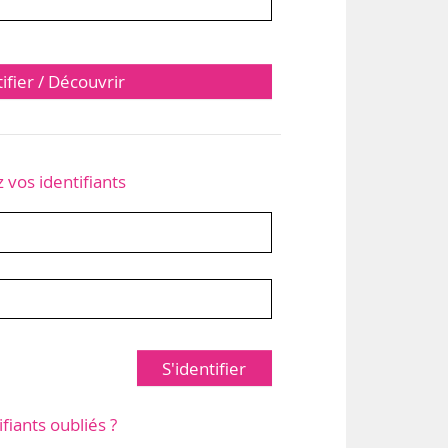
tifier / Découvrir
z vos identifiants
S'identifier
ifiants oubliés ?