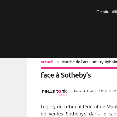
Découvrir sans engagement
Ce site uti
Menu
Accueil
Marché de l’art : Dmitry Rybol
Marché de l’art : Dmitry
face à Sotheby’s
Paris - Actualité n°313930 - P
Le jury du tribunal fédéral de Ma
de ventes Sotheby‘s dans le cad