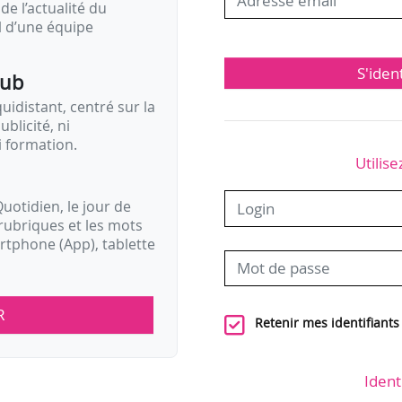
de l’actualité du
il d’une équipe
S'iden
pub
idistant, centré sur la
ublicité, ni
i formation.
Utilise
uotidien, le jour de
rubriques et les mots
artphone (App), tablette
R
Retenir mes identifiants
Ident