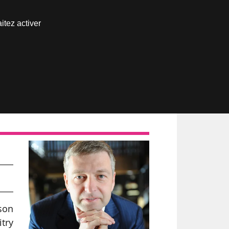
Nous joindre
itez activer
Espace abonné
ison
try