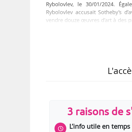
Rybolovlev, le 30/01/2024. Éga
Rybolovlev accusait Sotheby’s d’a
vendre douze œuvres d’art à des prix
de 38 œuvres, par l’intermédiair
toutefois les avoir surpayées d’en
Le conflit porte plus particuliè
attribué à Léonard de Vinci. Selon
76 M€ auprès de Sotheby’s avant 
L'accè
3 raisons de 
L’info utile en temps 