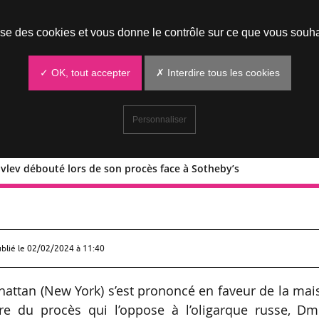
Prendre un rendez-vous
lise des cookies et vous donne le contrôle sur ce que vous souha
✓ OK, tout accepter
✗ Interdire tous les cookies
Personnaliser
ovlev débouté lors de son procès face à Sotheby’s
 Rybolovlev débouté lors de son procès
ublié le
02/02/2024 à 11:40
nhattan (New York) s’est prononcé en faveur de la ma
re du procès qui l’oppose à l’oligarque russe, Dmi