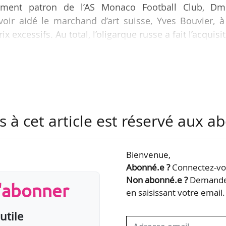
lement patron de l’AS Monaco Football Club, Dmi
voir aidé le marchand d’art suisse, Yves Bouvier, à
 excessifs. Au total, l’oligarque russe a fait l’acquisi
e d’Yves Bouvier, pour la somme de 2,3 Md€. Il est
viron 1,1 Md€.
rement sur quatre œuvres, dont le « Salvator Mundi
 l’agence Reuters, Yves Bouvier a acheté le tableau 
de le…
s à cet article est réservé aux 
Bienvenue,
Abonné.e ?
Connectez-vou
Non abonné.e ?
Demandez
s'abonner
en saisissant votre email.
utile