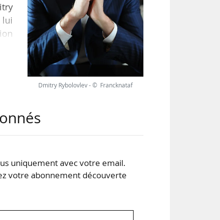
try
 lui
tion
ime
 »,
Dmitry Rybolovlev - © Francknataf
pour
abonnés
s uniquement avec votre email.
 votre abonnement découverte