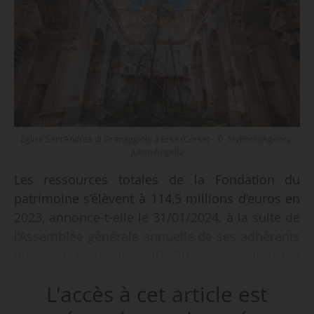
Église Sant’Andrea di Granaggiolo à Ersa (Corse) - © MyPhotoAgency-
Julien Angella
Les ressources totales de la Fondation du
patrimoine s’élèvent à 114,5 millions d’euros en
2023, annonce-t-elle le 31/01/2024, à la suite de
l’Assemblée générale annuelle de ses adhérents
qui s’est tenue le 29/01/2024. Il s’agit d’une
hausse de 20,4 % par rapport à 2022 (94,8 M€).
L'accès à cet article est
Cette croissance s’explique par « la réussite des
collectes de dons qui s’élèvent à 21 M€ (en