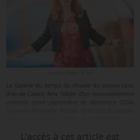
Annabelle Ténèze - © D.R.
La Galerie du temps du musée du Louvre-Lens
(Pas-de-Calais) fera l’objet d’un renouvellement
complet entre septembre et décembre 2024,
annonce Annabelle Ténèze, directrice du musée
depuis septembre 2023, le 29/01/2024. Ce
chantier s’inscrit dans son projet pour le musée,
L'accès à cet article est
intitulé « Le Louvre en partage ».