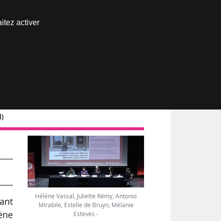
Nous joindre
itez activer
Espace abonné
l)
Hélène Vassal, Juliette Rémy, Antonio
ant
Mirabile, Estelle de Bruyn, Mélanie
lène
Esteves -