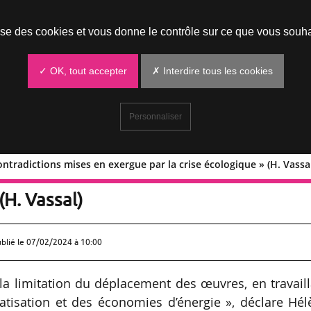
Prendre un rendez-vous
lise des cookies et vous donne le contrôle sur ce que vous souha
✓ OK, tout accepter
✗ Interdire tous les cookies
Personnaliser
ontradictions mises en exergue par la crise écologique » (H. Vassa
« Des contradictions mises en exergue
(H. Vassal)
ublié le
07/02/2024 à 10:00
a limitation du déplacement des œuvres, en travaill
atisation et des économies d’énergie », déclare Hé