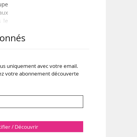
upe
aux
 le
des
abonnés
lle
nde
s uniquement avec votre email.
 votre abonnement découverte
tifier / Découvrir