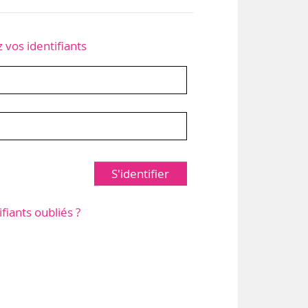
z vos identifiants
S'identifier
ifiants oubliés ?