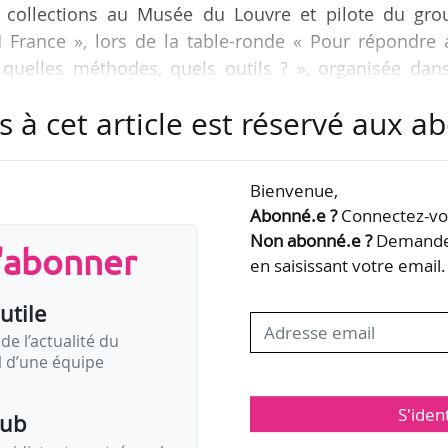
ux collections au Musée du Louvre et pilote du gro
France », lors de la table-ronde « Pour répondre 
quelles méthodes, quels outils ? », organisée dans
: repenser nos récits et nos pratiques » au Palais 
s à cet article est réservé aux 
estaurateur intègre dans ses pratiques une nouve
Bienvenue,
, et donc un nouveau produit. C’est la première gra
Abonné.e ?
Connectez-vou
ravaillant dans des instituts de recherche…
Non abonné.e ?
Demandez
s'abonner
en saisissant votre email.
utile
de l’actualité du
il d’une équipe
S'iden
pub