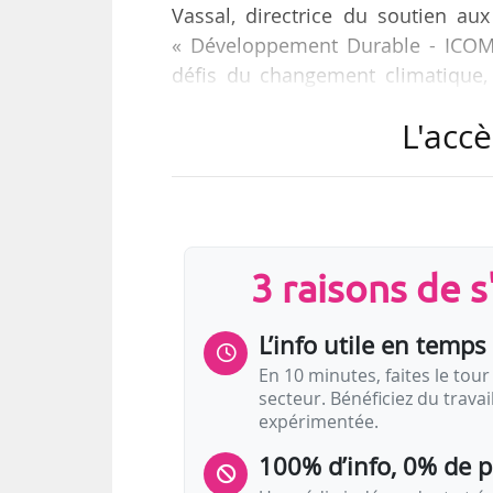
Vassal, directrice du soutien a
« Développement Durable - ICOM 
défis du changement climatique, 
cadre du workshop « Collections 
L'accè
Beaux-Arts de Lille, le 26/01/2024.
« Il faut du temps pour qu’un r
technologie, un nouveau matériau
barrière. Beaucoup de chercheurs t
3 raisons de 
L’info utile en temps 
En 10 minutes, faites le tour 
secteur. Bénéficiez du trava
expérimentée.
100% d’info, 0% de 