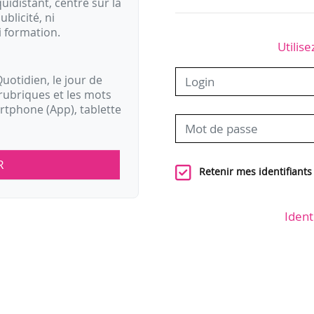
idistant, centré sur la
ublicité, ni
i formation.
Utilise
uotidien, le jour de
rubriques et les mots
artphone (App), tablette
R
Retenir mes identifiants
Ident