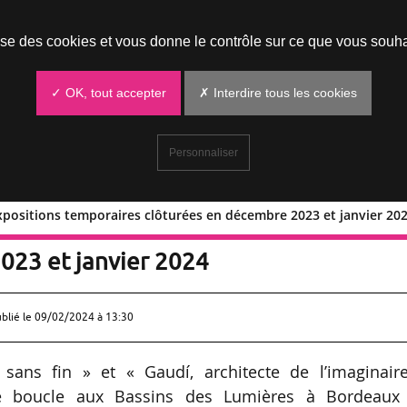
Prendre un rendez-vous
lise des cookies et vous donne le contrôle sur ce que vous souha
✓ OK, tout accepter
✗ Interdire tous les cookies
Personnaliser
xpositions temporaires clôturées en décembre 2023 et janvier 20
ation de 33 expositions temporaires
023 et janvier 2024
ublié le
09/02/2024 à 13:30
 sans fin » et « Gaudí, architecte de l’imaginaire
ne boucle aux Bassins des Lumières à Bordeaux