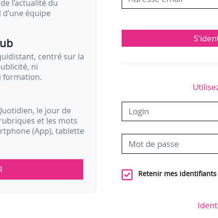
de l’actualité du
il d’une équipe
S'iden
pub
idistant, centré sur la
ublicité, ni
i formation.
Utilise
uotidien, le jour de
rubriques et les mots
artphone (App), tablette
R
Retenir mes identifiants
Ident