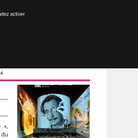
Nous joindre
itez activer
Espace abonné
24
 »,
 du