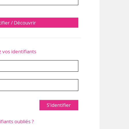
tifier / Découvrir
z vos identifiants
S'identifier
ifiants oubliés ?