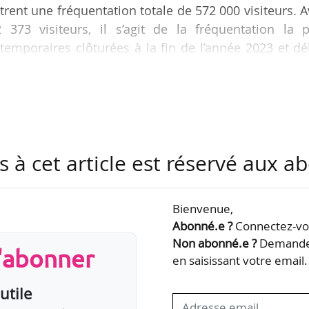
rent une fréquentation totale de 572 000 visiteurs. 
73 visiteurs, il s’agit de la fréquentation la p
temporaires clôturées à la fin de l’année 2023 et d
ltats à News Tank. Ce bilan combine les fréquentati
n décembre 2023 et de 27 expositions clôturées
hotographies pour 100 ans », qui a eu lieu au Musée
s à cet article est réservé aux 
23 au 31/12/2023, réalise la fréquentation la p
Bienvenue,
Abonné.e ?
Connectez-vou
Non abonné.e ?
Demandez
s'abonner
en saisissant votre email.
utile