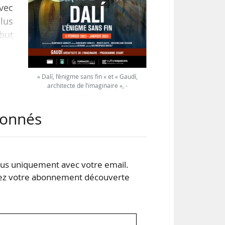
Avec
lus
ébut
ons
 en
« Dalí, l’énigme sans fin » et « Gaudí,
architecte de l’imaginaire », -
 des
abonnés
lus
s uniquement avec votre email.
 votre abonnement découverte