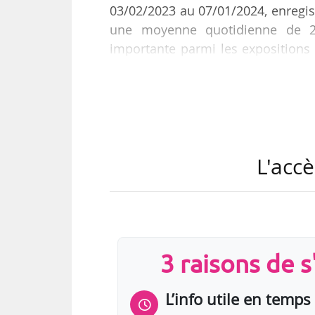
03/02/2023 au 07/01/2024, enregist
une moyenne quotidienne de 2 3
importante parmi les expositions 
2024 ayant communiqué leurs résu
de six expositions clôturées e
janvier 2024.
L’exposition « Marc Riboud. 100 p
L'accè
Confluences (Lyon) du 24/02/20
importante des six…
3 raisons de 
L’info utile en temps 