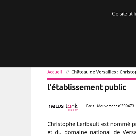
Découvrir sans engagement
Ce site uti
Menu
Accueil
Château de Versailles : Christo
Château de Versailles : 
l’établissement public
Paris - Mouvement n°300473 -
Christophe Leribault est nommé pr
et du domaine national de Versai