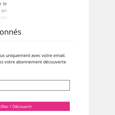
 le
 en
sure
abonnés
 du
 la
ela,
s uniquement avec votre email.
 votre abonnement découverte
tifier / Découvrir