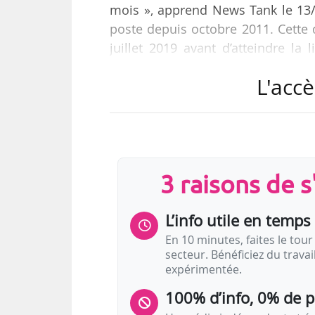
mois », apprend News Tank le 13/
poste depuis octobre 2011. Cette
juillet 2019 avant d’atteindre la
depuis le rôle de présidente par in
L'accè
Christophe Leribault est présid
musée de l’Orangerie-Valéry Gi
section des membres libres de l’A
il a notamment été directeur du P
3 raisons de 
L’info utile en temps 
En 10 minutes, faites le tour 
secteur. Bénéficiez du trava
expérimentée.
100% d’info, 0% de 