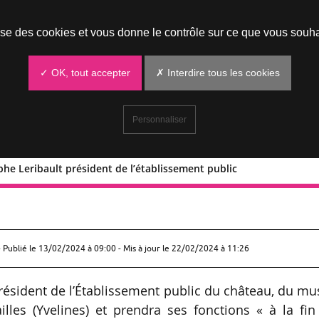
Prendre un rendez-vous
lise des cookies et vous donne le contrôle sur ce que vous souha
✓ OK, tout accepter
✗ Interdire tous les cookies
Personnaliser
phe Leribault président de l’établissement public
Christophe Leribault président de
 Publié le
13/02/2024 à 09:00
- Mis à jour le 22/02/2024 à 11:26
ésident de l’Établissement public du château, du m
lles (Yvelines) et prendra ses fonctions « à la fin