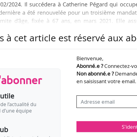
02/2024. Il succédera à Catherine Pégard qui occupe
 dernière a été renouvelée pour un troisième mandat
 limite d’âge, fixée à 67 ans, en mars 2021. Elle as
térim.
s à cet article est réservé aux 
ent de l’Établissement public du musée d’Orsay et
scard d’Estaing depuis octobre 2021 et membre de
Bienvenue,
cadémie des beaux-arts depuis janvier 2023. Avant c
Abonné.e ?
Connectez-vou
etit Palais, musée des…
Non abonné.e ?
Demandez
s'abonner
en saisissant votre email.
utile
de l’actualité du
il d’une équipe
S'iden
pub