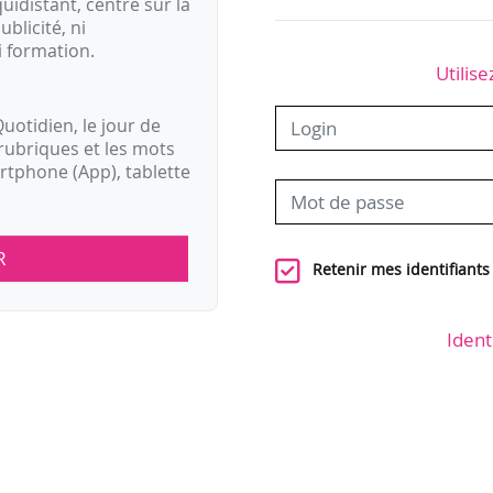
idistant, centré sur la
ublicité, ni
i formation.
Utilise
uotidien, le jour de
rubriques et les mots
artphone (App), tablette
R
Retenir mes identifiants
Ident