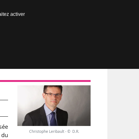
Nous joindre
itez activer
Espace abonné
usée
Christophe Leribault - © D.R.
 du