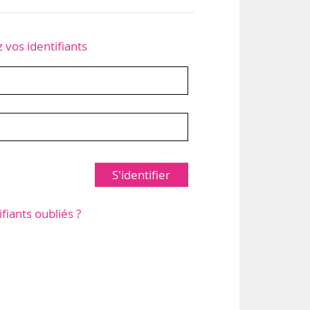
z vos identifiants
S'identifier
ifiants oubliés ?