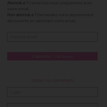
Abonné.e ?
Connectez-vous uniquement avec
votre email.
« Urban Renaissance » s’inscrit dans le cadre de
Non abonné.e ?
Demandez votre abonnement
l’initiative « The Only Progress is Human » de
découverte en saisissant votre email.
Dassault Systèmes, qui « encourage le recours
aux mondes virtuels pour le développement
d’innovations durables ». Conçu comme une
expérience immersive, « Urban Renaissance »
s’intéresse à la manière dont les villes durables
peuvent…
S'identifier / Découvrir
Utilisez vos identifiants