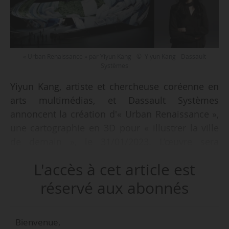
« Urban Renaissance » par Yiyun Kang - © Yiyun Kang - Dassault
Systèmes
Yiyun Kang, artiste et chercheuse coréenne en
arts multimédias, et Dassault Systèmes
annoncent la création d'« Urban Renaissance »,
une cartographie en 3D pour « illustrer la ville
de demain », le 31/01/2023. L’œuvre sera
projetée sur le Dongdaemun Design Plaza à
L'accès à cet article est
Séoul (Corée du Sud), bâtiment réalisé par Zaha
Hadid Architects, à 17h ce même jour. La
réservé aux abonnés
projection de l’œuvre sera également
retransmise en direct sur LinkedIn, YouTube et
Bienvenue,
le site de Dassault Systèmes.