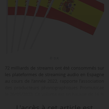
© D.R.
72 milliards de streams ont été consommés sur
les plateformes de streaming audio en Espagne
au cours de l’année 2022, rapporte l’association
des producteurs phonographiques Promusicae
le 26/01/2023. Ce volume est en hausse de 16 %
par rapport à 2021 (62 milliards de streams).
L'accès à cet article est
Promusicae précise que 835 artistes ont été