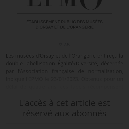
© D.R.
Les musées d’Orsay et de l’Orangerie ont reçu la
double labellisation Égalité/Diversité, décernée
par l’Association française de normalisation,
indique l’EPMO le 23/01/2023. Obtenus pour un
délai de quatre ans, ces labels récompensent
« l’engagement des deux musées en faveur de la
L'accès à cet article est
promotion de l’égalité et de la diversité et de la
prévention et la lutte contre toutes les formes
réservé aux abonnés
de discriminations ».