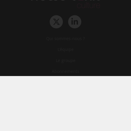
Qui sommes-nous ?
L‘équipe
Le groupe
Abonnements
Contact
Archives
CGA
Mentions légales
Confidentialité