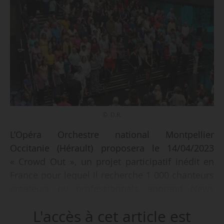
© D.R.
L’Opéra Orchestre national Montpellier
Occitanie (Hérault) proposera le 14/04/2023
« Crowd Out », un projet participatif inédit en
France pour lequel il recherche 1 000 chanteurs
amateurs ou professionnels, apprend News
Tank le 23/01/2023. Aucune expérience
L'accès à cet article est
musicale n’est requise.