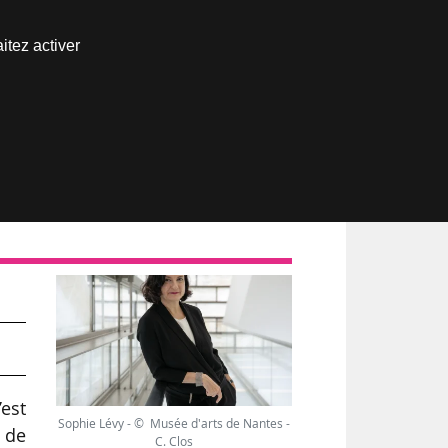
Nous joindre
itez activer
Espace abonné
e
’est
Sophie Lévy - © Musée d'arts de Nantes -
 de
C. Clos