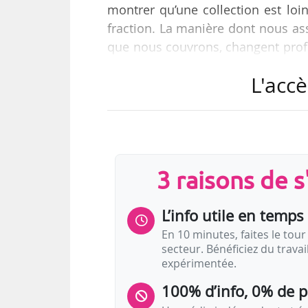
montrer qu’une collection est loi
fraction. La manière dont nous a
que nous couvrons, changent prof
qu’on les appelle nos “collections
L'accè
permanentes, d’où l’intérêt de
directrice du Musée d’arts de Nant
« Les mouvements au sein des coll
musées. Il y a constamment des…
3 raisons de 
L’info utile en temps 
En 10 minutes, faites le tour 
secteur. Bénéficiez du trava
expérimentée.
100% d’info, 0% de 