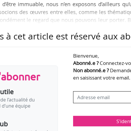
n d’être immuable, nous n’en exposons d’ailleurs qu
ssocions des œuvres entre elles, comme les thématiq
ondément le regard que nous pouvons leur porter. B
 permanentes”, les collections sont particulièrement
s à cet article est réservé aux 
 les remettre en mouvement », indique Sophie Lé
es, à News Tank le 26/01/2023.
Bienvenue,
ections sont l’occasion de collaboration avec d’au
Abonné.e ?
Connectez-vou
Non abonné.e ?
Demandez
s'abonner
en saisissant votre email.
utile
de l’actualité du
il d’une équipe
S'iden
pub