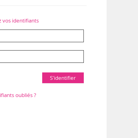
z vos identifiants
S'identifier
ifiants oubliés ?