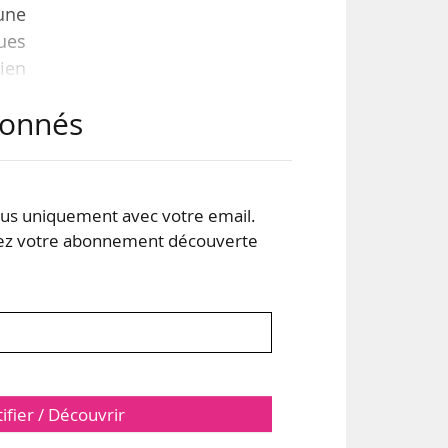
’une
ues
ien
 non
abonnés
vy,
tres
s uniquement avec votre email.
 votre abonnement découverte
tifier / Découvrir