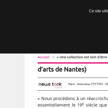
Découvrir sans engagement
Ce site uti
Menu
Accueil
« Une collection est loin d’êt
« Une collection est loi
d’arts de Nantes)
Paris - Interview n°277541 - P
« Nous procédons à un réaccrochag
e
essentiellement le 19
siècle que 