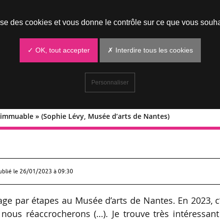
Prendre un rendez-vous
lise des cookies et vous donne le contrôle sur ce que vous souha
✓ OK, tout accepter
✗ Interdire tous les cookies
Personnaliser
re immuable » (Sophie Lévy, Musée d’arts de Nantes)
n d’être immuable » (Sophie Lévy, Musé
ublié le
26/01/2023 à 09:30
e par étapes au Musée d’arts de Nantes. En 2023, c
nous réaccrocherons (…). Je trouve très intéressant