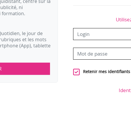
idistant, centré sur la
ublicité, ni
i formation.
Utilise
uotidien, le jour de
rubriques et les mots
artphone (App), tablette
R
Retenir mes identifiants
Ident