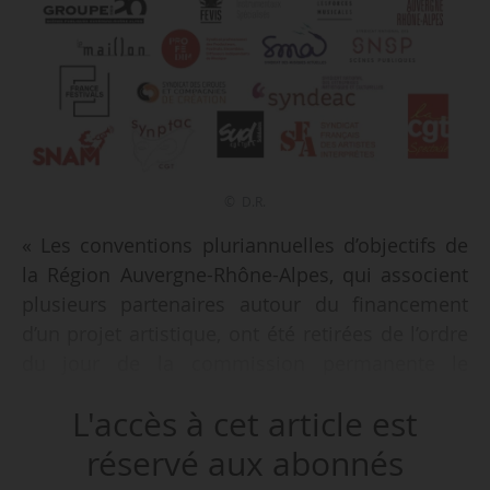
© D.R.
« Les conventions pluriannuelles d’objectifs de
la Région Auvergne-Rhône-Alpes, qui associent
plusieurs partenaires autour du financement
d’un projet artistique, ont été retirées de l’ordre
du jour de la commission permanente le
16/12/2022, jour du vote, et consigne a été
L'accès à cet article est
donnée de stopper toutes les conventions en
cours de rédaction et de ne pas en présenter à
réservé aux abonnés
la commission permanente du mois de