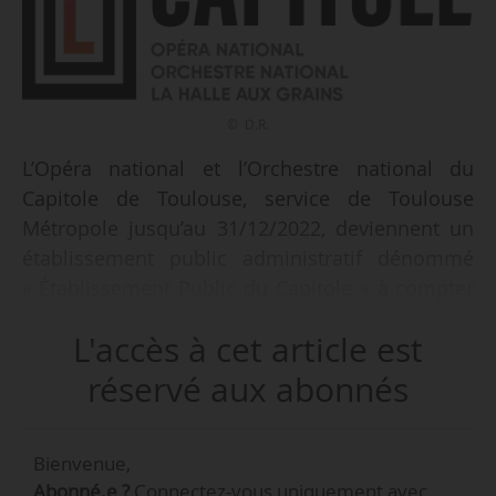
© D.R.
L’Opéra national et l’Orchestre national du
Capitole de Toulouse, service de Toulouse
Métropole jusqu’au 31/12/2022, deviennent un
établissement public administratif dénommé
« Établissement Public du Capitole » à compter
du 01/01/2023, annonce l’institution le
L'accès à cet article est
19/01/2023. Le label « Opéra national en
région » attribué au Théâtre du Capitole en
réservé aux abonnés
novembre 2021 a permis à la scène lyrique et
chorégraphique de rejoindre l’Orchestre
Bienvenue,
national du Capitole, reconnu en 1980.
Abonné.e ?
Connectez-vous uniquement avec