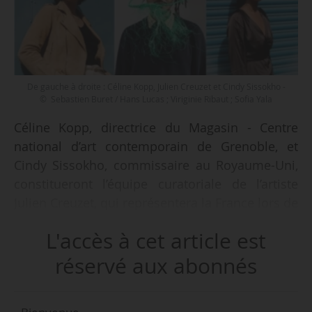
De gauche à droite : Céline Kopp, Julien Creuzet et Cindy Sissokho -
© Sebastien Buret / Hans Lucas ; Viriginie Ribaut ; Sofia Yala
Céline Kopp, directrice du Magasin - Centre
national d’art contemporain de Grenoble, et
Cindy Sissokho, commissaire au Royaume-Uni,
constitueront l’équipe curatoriale de l’artiste
Julien Creuzet, qui représentera la France lors de
e
la 60
Biennale d’art contemporain de Venise,
L'accès à cet article est
annonce l’Institut français le 16/01/2023. Julien
Creuzet avait été désigné par un comité de
réservé aux abonnés
sélection international le 08/12/2022. Son
exposition sera présentée dans le cadre de la