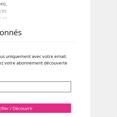
Meo,
ces
 et
abonnés
 et
ce-
sche
s uniquement avec votre email.
 votre abonnement découverte
tifier / Découvrir