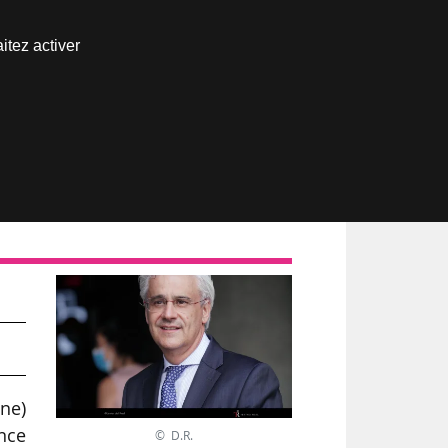
Nous joindre
itez activer
Espace abonné
 à
gne)
nce
© D.R.