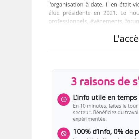
l’organisation à date. Il en était
élue présidente en 2021. Le nou
professionnels, événements, foru
la diversité des œuvres présentées
L'accè
Martin Glaser, directeur généra
Laura Berman, surintendante l’O
président et vice-présidente. Ale
Oper am Rhein, est renouvelée dan
3 raisons de 
L’info utile en temps 
En 10 minutes, faites le tour 
secteur. Bénéficiez du trava
expérimentée.
100% d’info, 0% de 