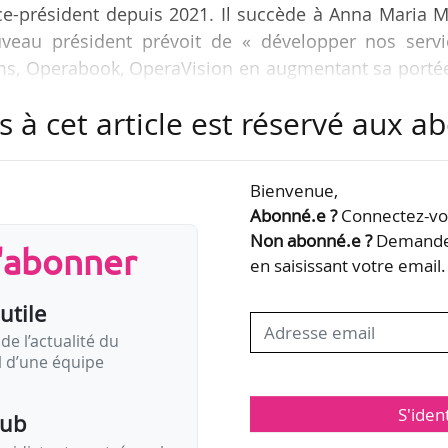
 vice-président depuis 2021. Il succède à Anna Maria 
veau président prévoit de « développer nos servi
ms, Operabook, OperaVision en augmentant sa portée
 ».
s à cet article est réservé aux 
l du Narodni divadlo de Brno (République tchéque),
péra d’État de Hanovre (Allemagne), sont élus vi
Bienvenue,
xandra Stampler-Brown, directrice exécutive du Deut
Abonné.e ?
Connectez-vou
s sa fonction de trésorière et…
Non abonné.e ?
Demandez
s'abonner
en saisissant votre email.
utile
de l’actualité du
il d’une équipe
S'iden
pub