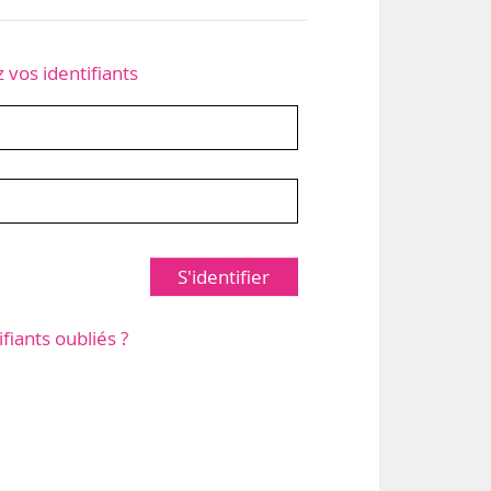
z vos identifiants
S'identifier
ifiants oubliés ?