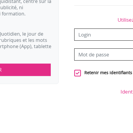
idistant, centré sur la
ublicité, ni
i formation.
Utilise
uotidien, le jour de
rubriques et les mots
artphone (App), tablette
R
Retenir mes identifiants
Ident