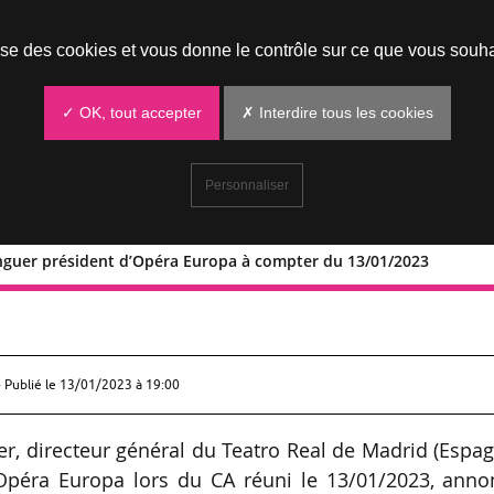
Prendre un rendez-vous
lise des cookies et vous donne le contrôle sur ce que vous souha
✓ OK, tout accepter
✗ Interdire tous les cookies
Personnaliser
enguer président d’Opéra Europa à compter du 13/01/2023
ía-Belenguer président d’Opéra Europa
 Publié le
13/01/2023 à 19:00
er, directeur général du Teatro Real de Madrid (Espa
’Opéra Europa lors du CA réuni le 13/01/2023, anno