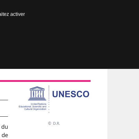
Nous joindre
itez activer
Espace abonné
n
© D.R.
e du
 de