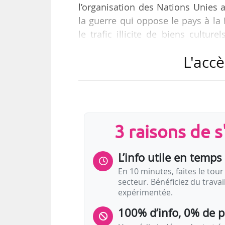
l’organisation des Nations Unies 
la guerre qui oppose le pays à la
le trafic illicite de biens cultur
appartenant aux pays voisins de l’
L'accè
La mission marquera également le
l’Unesco, basé à Lviv (Ukraine), q
artistes ukrainiens de poursuivre 
ce site et à son fonctionnement, a
3 raisons de 
L’info utile en temps 
En 10 minutes, faites le tour 
secteur. Bénéficiez du trava
expérimentée.
100% d’info, 0% de 