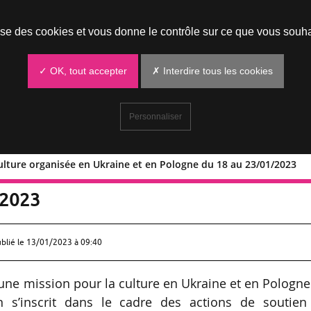
Prendre un rendez-vous
lise des cookies et vous donne le contrôle sur ce que vous souha
✓ OK, tout accepter
✗ Interdire tous les cookies
Personnaliser
ulture organisée en Ukraine et en Pologne du 18 au 23/01/2023
r la culture organisée en Ukraine et e
/2023
ublié le
13/01/2023 à 09:40
’une mission pour la culture en Ukraine et en Pologn
n s’inscrit dans le cadre des actions de soutien