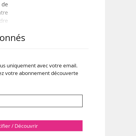
s de
ntre
rdre
abonnés
 de
 aux
t de
s uniquement avec votre email.
 votre abonnement découverte
tifier / Découvrir