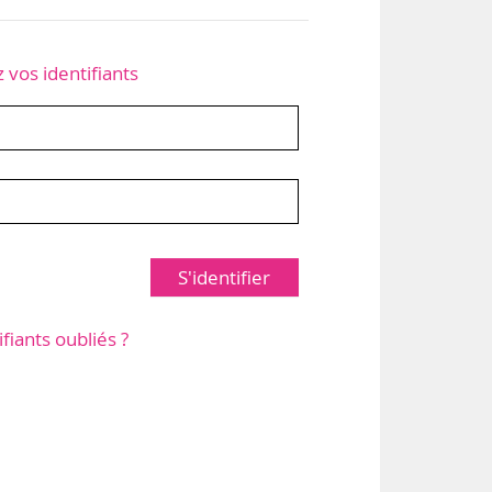
z vos identifiants
S'identifier
ifiants oubliés ?