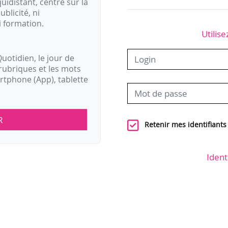
idistant, centré sur la
ublicité, ni
i formation.
Utilise
uotidien, le jour de
rubriques et les mots
artphone (App), tablette
R
Retenir mes identifiants
Ident