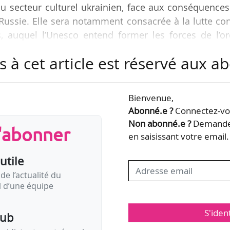
au secteur culturel ukrainien, face aux conséquence
 Russie. Elle sera notamment consacrée à la lutte co
els, auquel l’Unesco entend former les forces de l’o
Ukraine.
s à cet article est réservé aux 
 lancement de la construction d’un Centre culturel
ui veut permettre aux professionnels de la culture et
Bienvenue,
leurs activités. Les éléments relatifs à l’aménagemen
Abonné.e ?
Connectez-vou
insi que…
Non abonné.e ?
Demandez
s'abonner
en saisissant votre email.
utile
de l’actualité du
il d’une équipe
S'iden
pub