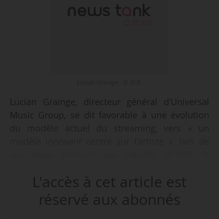
Lucian Grainge - © D.R.
Lucian Grainge, directeur général d’Universal
Music Group, se dit favorable à une évolution
du modèle actuel du streaming, vers « un
modèle innovant centré sur l’artiste », lors de
ses vœux envoyés aux salariés d’UMG, le
11/01/2023. « À mesure que la technologie
L'accès à cet article est
progresse et que les plateformes évoluent, il
n’est pas surprenant qu’il faille également
réservé aux abonnés
innover en matière de modèle économique