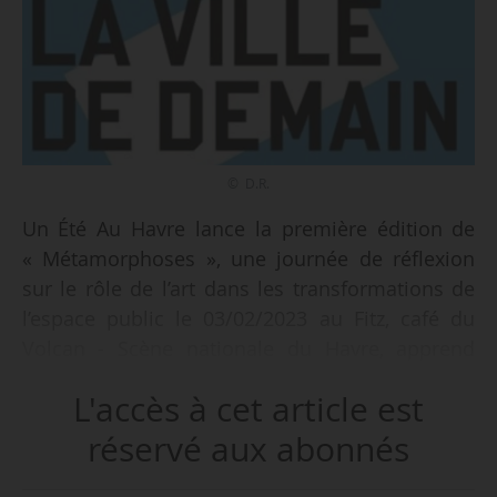
© D.R.
Un Été Au Havre lance la première édition de
« Métamorphoses », une journée de réflexion
sur le rôle de l’art dans les transformations de
l’espace public le 03/02/2023 au Fitz, café du
Volcan - Scène nationale du Havre, apprend
News Tank le 11/01/2023. Ce nouveau rendez-
L'accès à cet article est
vous annuel, conçu par Gaël Charbau, directeur
artistique d’Un Été au Havre depuis 2023, est
réservé aux abonnés
organisé en partenariat avec Le Volcan - Scène