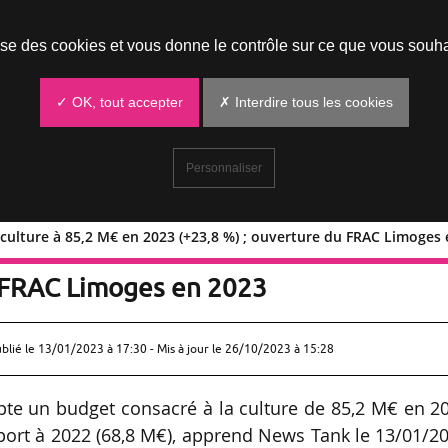
Prendre un rendez-vous
lise des cookies et vous donne le contrôle sur ce que vous souha
✓ OK, tout accepter
✗ Interdire tous les cookies
Personnaliser
 culture à 85,2 M€ en 2023 (+23,8 %) ; ouverture du FRAC Limoges
budget culture à 85,2 M€ en 2023
u FRAC Limoges en 2023
ublié le
13/01/2023 à 17:30
- Mis à jour le 26/10/2023 à 15:28
te un budget consacré à la culture de 85,2 M€ en 2
port à 2022 (68,8 M€), apprend News Tank le 13/01/2