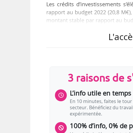
Les crédits d’investissements s’
rapport au budget 2022 (20,8 M€),
montant stable par rapport au budg
3,5 Md€ en 2023, contre 3,3 Md€ en
L'accè
« Cette hausse des crédits d’inve
exceptionnelle comme la constr
supérieur musique et danse Bordea
d’ouvrage du nouveau bâtiment p
3 raisons de 
L’info utile en temps 
En 10 minutes, faites le tour 
secteur. Bénéficiez du trava
expérimentée.
100% d’info, 0% de 