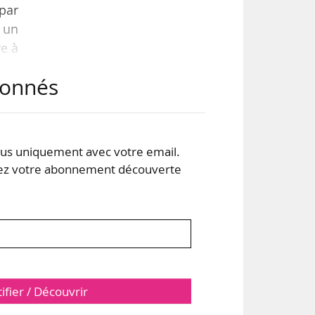
par
, un
ve à
abonnés
 peu
ent
rise
s uniquement avec votre email.
 votre abonnement découverte
tifier / Découvrir