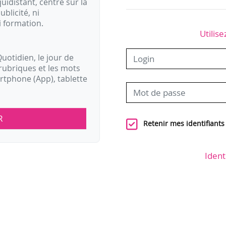
idistant, centré sur la
ublicité, ni
i formation.
Utilise
uotidien, le jour de
rubriques et les mots
artphone (App), tablette
R
Retenir mes identifiants
Ident