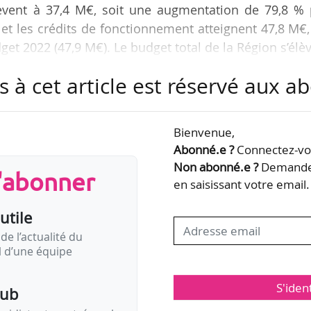
élèvent à 37,4 M€, soit une augmentation de 79,8 % 
 et les crédits de fonctionnement atteignent 47,8 M€
et 2022 (47,9 M€). Le budget total de la Région s’élè
 2022 (+ 6 %).
s à cet article est réservé aux 
stissement s’explique par des projets de nature un
uction des nouveaux locaux du Pôle d’enseignem
Bienvenue,
ux Nouvelle-Aquitaine. La Région a accepté la maît
Abonné.e ?
Connectez-vou
our un montant de…
Non abonné.e ?
Demandez
s'abonner
en saisissant votre email.
utile
de l’actualité du
il d’une équipe
S'iden
pub