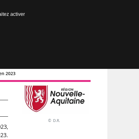
Nous joindre
itez activer
Espace abonné
 en 2023
© D.R.
023,
023.