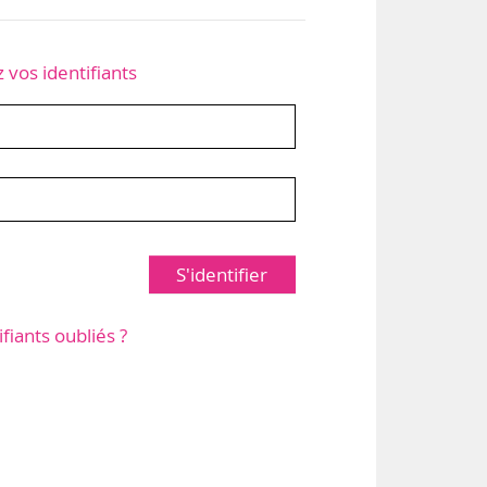
z vos identifiants
S'identifier
ifiants oubliés ?