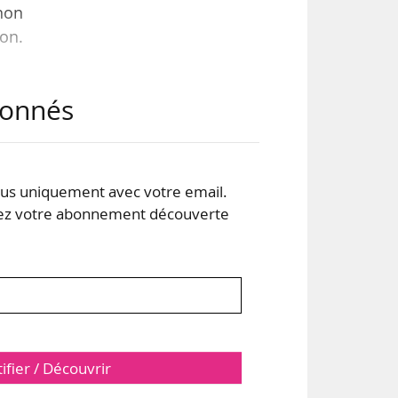
 non
ion.
abonnés
neur
agit
ntés
s uniquement avec votre email.
 votre abonnement découverte
tifier / Découvrir