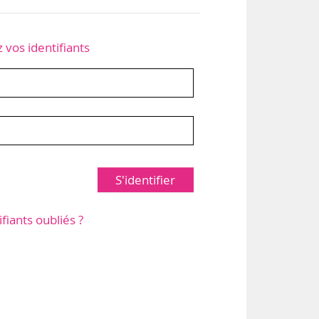
z vos identifiants
S'identifier
ifiants oubliés ?