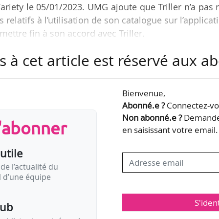
ariety le 05/01/2023. UMG ajoute que Triller n’a pas
 relatifs à l’utilisation de son catalogue sur l’applicat
ttre fin à son accord avec Triller.
s à cet article est réservé aux 
te n’est « rien de plus qu’un différend contractuel mi
 n’a aucun impact sur Triller ou son activité ». « Il s’
 pratiquement tous les réseaux sociaux ont été confro
Bienvenue,
est pas la première fois et ce ne sera pas…
Abonné.e ?
Connectez-vou
Non abonné.e ?
Demandez
s'abonner
en saisissant votre email.
utile
de l’actualité du
il d’une équipe
S'iden
pub