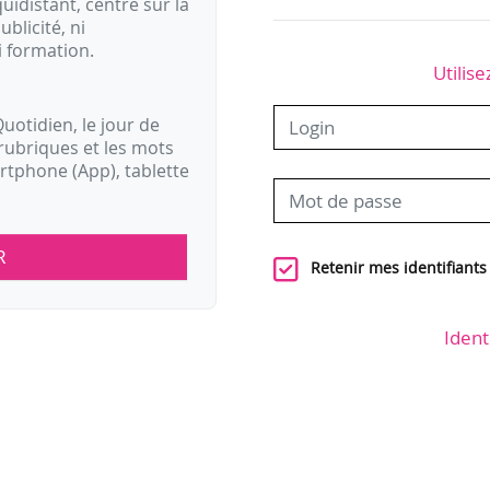
idistant, centré sur la
ublicité, ni
i formation.
Utilise
uotidien, le jour de
rubriques et les mots
artphone (App), tablette
R
Retenir mes identifiants
Ident