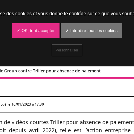
Prendre un rendez-vous
lise des cookies et vous donne le contrôle sur ce que vous souha
✓ OK, tout accepter
✗ Interdire tous les cookies
Personnaliser
sic Group contre Triller pour absence de paiement
al Music Group contre Triller pour
ublié le
10/01/2023 à 17:30
on de vidéos courtes Triller pour absence de paiemen
t depuis avril 2022), telle est l’action entreprise