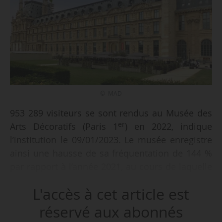
© MAD
953 289 visiteurs se sont rendus au Musée des
er
Arts Décoratifs (Paris 1
) en 2022, indique
l’institution le 09/01/2023. Le musée enregistre
ainsi une hausse de sa fréquentation de 144 %
par rapport à l’année 2021, au cours de laquelle
il avait accueilli 391 379 visiteurs. La
L'accès à cet article est
fréquentation est également en hausse de
221,6 % par rapport à 2019 où le musée avait
réservé aux abonnés
accueilli 296 419 personnes.