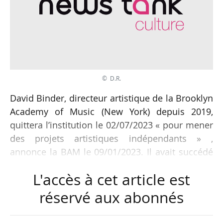
© D.R.
David Binder, directeur artistique de la Brooklyn
Academy of Music (New York) depuis 2019,
quittera l’institution le 02/07/2023 « pour mener
des projets artistiques indépendants » ,
annonce la BAM le 09/01/2023. Il avait succédé
à Joseph Melillo après une carrière dans les
L'accès à cet article est
théâtres de Broadway et à la direction de
festivals. Il continuera d’agir en tant que
réservé aux abonnés
consultant jusqu’en janvier 2024 pendant la
recherche d’un nouveau directeur artistique.