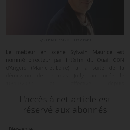
Sylvain Maurice - © Tazzio Paris
Le metteur en scène Sylvain Maurice est
nommé directeur par intérim du Quai, CDN
d’Angers (Maine-et-Loire), à la suite de la
démission de Thomas Jolly, annoncée le
10/11/2022 et effective depuis
décembre 2022, annonce le CDN le
L'accès à cet article est
09/01/2023. Nommé directeur du Quai en
janvier 2020, Thomas Jolly a été désigné
réservé aux abonnés
directeur des cérémonies des Jeux Olympiques
et Paralympiques de Paris 2024 par le comité
Bienvenue,