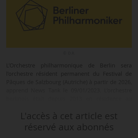
© D.R.
L’Orchestre philharmonique de Berlin sera
l’orchestre résident permanent du Festival de
Pâques de Salzbourg (Autriche) à partir de 2026,
apprend News Tank le 09/01/2023. L’orchestre
berlinois était depuis 2013 en résidence au
Festival de Pâques de Baden Baden, position
L'accès à cet article est
qui prendra fin en 2025. Après cette date, il
continuera à se produire régulièrement à
réservé aux abonnés
Baden-Baden selon « des formules