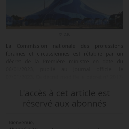
© D.R.
La Commission nationale des professions
foraines et circassiennes est rétablie par un
décret de la Première ministre en date du
06/01/2023, publié au Journal officiel le
07/01/2023. Ce décret modifie le décret n° 2017-
1501 du 27/10/2017. Outre le rétablissement de
L'accès à cet article est
la Commission nationale des professions
foraines et circassiennes, le texte modifie
réservé aux abonnés
diverses dispositions relatives à sa composition
et à son fonctionnement.
Bienvenue,