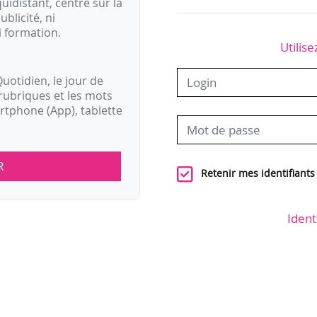
idistant, centré sur la
ublicité, ni
i formation.
Utilise
uotidien, le jour de
rubriques et les mots
artphone (App), tablette
R
Retenir mes identifiants
Ident