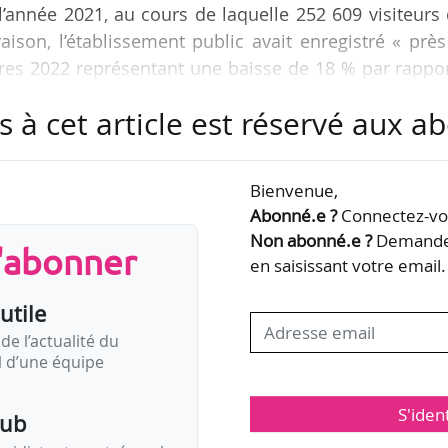
’année 2021, au cours de laquelle 252 609 visiteurs
aison, l’établissement public avait enregistré « prè
ffres 2022 représentant une baisse de 18 % par rappo
s à cet article est réservé aux 
ajoritaires et ont représenté 88 % de la fréquentat
 étrangers sont en hausse de 2 points par rapport à 2
Bienvenue,
la fête à la cour des Valois », organisée du 10/04
Abonné.e ?
Connectez-vou
teurs et les Journées du patrimoine les…
Non abonné.e ?
Demandez
s'abonner
en saisissant votre email.
utile
de l’actualité du
il d’une équipe
S'iden
pub