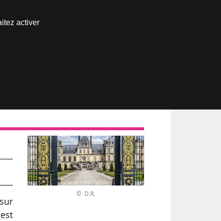
Nous joindre
itez activer
Espace abonné
© D.R.
 sur
 est