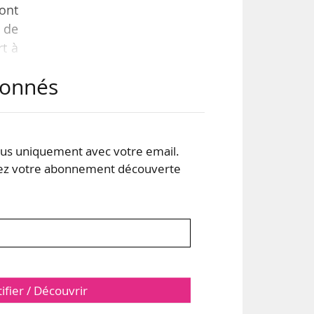
 ont
s de
rt à
abonnés
ion
021,
 au
s uniquement avec votre email.
 votre abonnement découverte
tifier / Découvrir