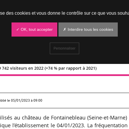
Prendre un rendez-vous
lise des cookies et vous donne le contrôle sur ce que vous souha
✓ OK, tout accepter
✗ Interdire tous les cookies
Personnaliser
 742 visiteurs en 2022 (+74 % par rapport à 2021)
u : 439 742 visiteurs en 2022 (+74 %
ublié le
05/01/2023 à 09:00
ilisés au château de Fontainebleau (Seine-et-Marne)
ique l’établissement le 04/01/2023. La fréquentation