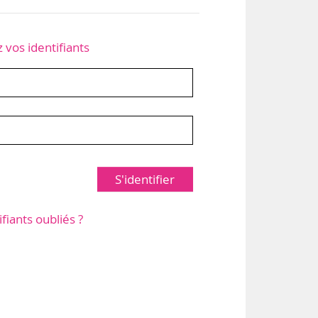
z vos identifiants
S'identifier
ifiants oubliés ?