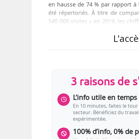
en hausse de 74 % par rapport à l
été répertoriés. À titre de compar
540 000 visites » en 2019, les chi
2019.
L'accè
Les visiteurs français ont été m
contre 90 % en 2021. Les visiteurs
à 12 %. L’exposition « L’art de 
04/07/2022, a accueilli 73 000 visi
3 raisons de 
L’info utile en temps 
En 10 minutes, faites le tour 
secteur. Bénéficiez du trava
expérimentée.
100% d’info, 0% de 