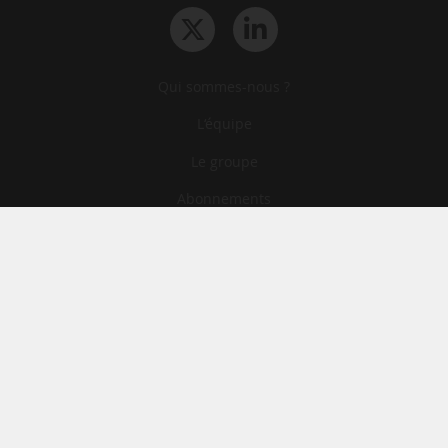
Qui sommes-nous ?
L‘équipe
Le groupe
Abonnements
Contact
Archives
CGA
Mentions légales
Confidentialité
Cookies