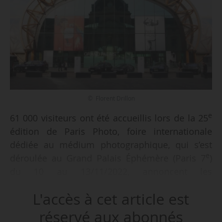
© Florent Drillon
e
61 000 visiteurs ont été accueillis lors de la 25
édition de Paris Photo, foire internationale
dédiée au médium photographique, qui s’est
e
déroulée au Grand Palais Éphémère (Paris 7
)
du 10 au 13/11/2022, annoncent les
organisateurs le 15/11/2022. Cette fréquentation
L'accès à cet article est
représente une hausse de 5 % par rapport à
l’édition 2021 (58 000 visiteurs), qui marquait
réservé aux abonnés