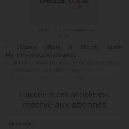
L’Espace Jéliote à Oloron Sainte-Marie -
© D.R.
• L’Espace Jéliote à Oloron Sainte-
Marie (Pyrénées-Atlantiques),
• L’Hectare-Territoires vendômois (Loir-et-Cher),
• Le Théâtre à Laval (Mayenne),
• Le Sablier à Ifs et Dives-sur-Mer (Calvados),
• Le Mouffetard - Théâtre des arts de la
L'accès à cet article est
e
marionnette (Paris 5
),
• Le Théâtre à la Coque à Hennebont
réservé aux abonnés
(Morbihan),
telles sont les six premières structures à être
Bienvenue,
labellisées « Centre national de la marionnette »