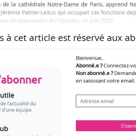
on de la cathédrale Notre-Dame de Paris, apprend N
 Jérémie Patrier-Leitus qui occupait ces fonctions de
zons et apparentés) du Calvados en juin 2022.
s à cet article est réservé aux 
fe adjointe de la communication au secrétariat géné
seil de l’UE depuis septembre 2021. Auparavant, el
 l’information et de la communication des ministère
Bienvenue,
anté, du Handicap et de l’Égalité entre les femmes et
Abonné.e ?
Connectez-vou
Non abonné.e ?
Demandez
s'abonner
en saisissant votre email.
utile
de l’actualité du
il d’une équipe
S'iden
pub