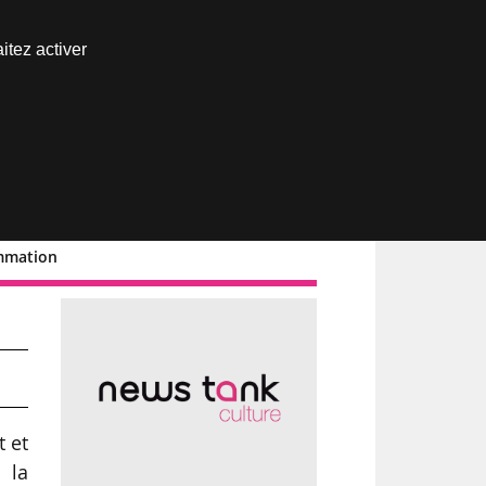
Nous joindre
itez activer
Espace abonné
ammation
 et
 la