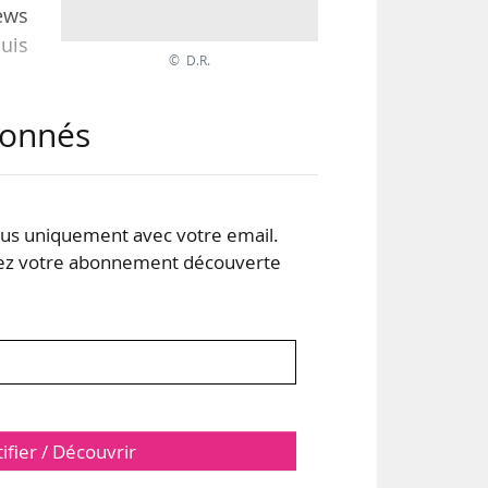
ews
puis
© D.R.
abonnés
ral
le a
s du
 les
s uniquement avec votre email.
 votre abonnement découverte
tifier / Découvrir