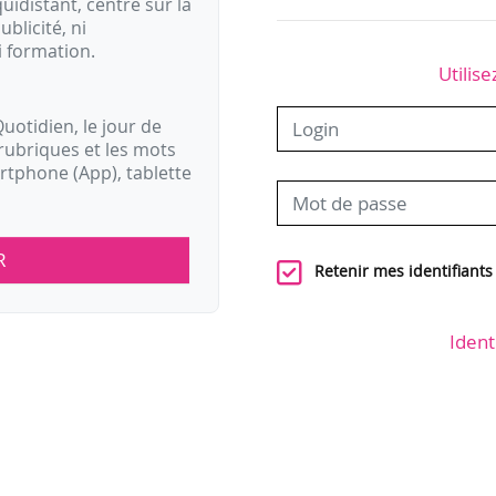
idistant, centré sur la
ublicité, ni
i formation.
Utilise
uotidien, le jour de
rubriques et les mots
artphone (App), tablette
R
Retenir mes identifiants
Ident