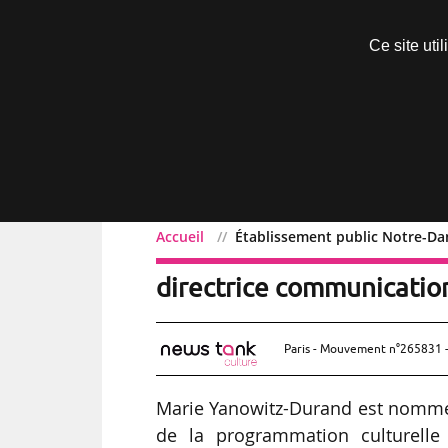
Découvrir sans engagement
Ce site uti
Menu
Accueil
Établissement public Notre-D
Établissement public No
directrice communicati
Paris - Mouvement n°265831 -
Marie Yanowitz-Durand est nommé
de la programmation culturelle 