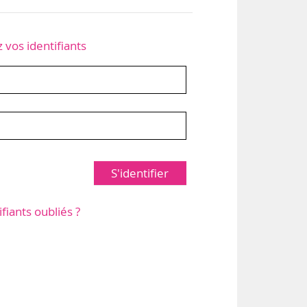
z vos identifiants
S'identifier
ifiants oubliés ?