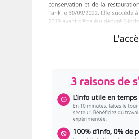
conservation et de la restaurati
Tank le 30/09/2022. Elle succède à
2019 avant d’être élu député (Hori
L'accè
Marie Yanowitz-Durand était chef
de la présidence française du Con
notamment travaillé au service de
Travail, des Solidarités et de la S
hommes en tant…
3 raisons de 
L’info utile en temps 
En 10 minutes, faites le tour 
secteur. Bénéficiez du trava
expérimentée.
100% d’info, 0% de 