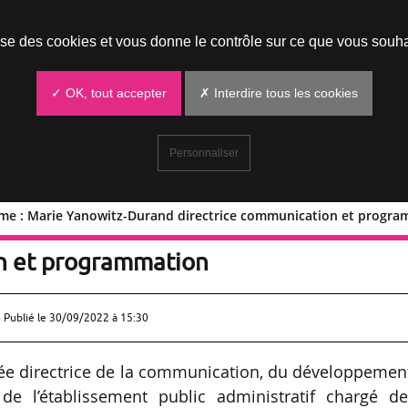
Prendre un rendez-vous
lise des cookies et vous donne le contrôle sur ce que vous souha
✓ OK, tout accepter
✗ Interdire tous les cookies
Personnaliser
ame : Marie Yanowitz-Durand directrice communication et progr
tre-Dame : Marie Yanowitz-Durand
on et programmation
 Publié le
30/09/2022 à 15:30
e directrice de la communication, du développement
de l’établissement public administratif chargé de