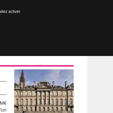
Nous joindre
itez activer
Espace abonné
de
5 M€
d’un