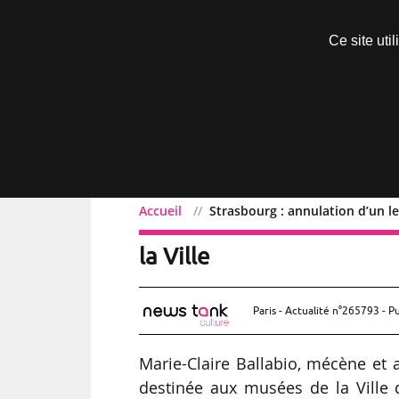
Découvrir sans engagement
Ce site uti
Menu
Accueil
Strasbourg : annulation d’un l
Strasbourg : annulation 
la Ville
Paris - Actualité n°265793 - P
Marie-Claire Ballabio, mécène et 
destinée aux musées de la Ville d