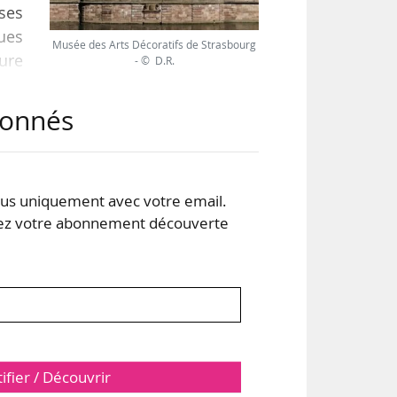
ses
dues
Musée des Arts Décoratifs de Strasbourg
ure
- © D.R.
aux
 pas
abonnés
ient
à un
s uniquement avec votre email.
 votre abonnement découverte
tifier / Découvrir