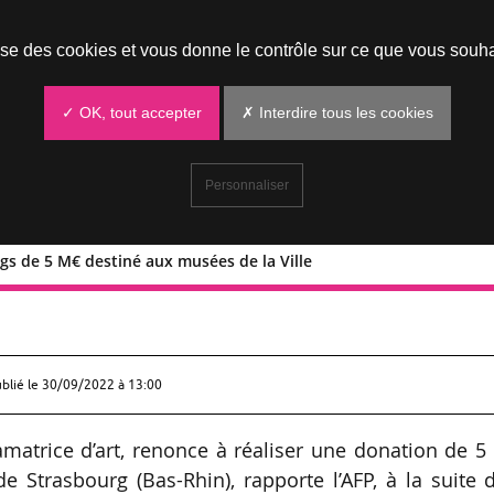
Prendre un rendez-vous
lise des cookies et vous donne le contrôle sur ce que vous souha
✓ OK, tout accepter
✗ Interdire tous les cookies
Personnaliser
egs de 5 M€ destiné aux musées de la Ville
d’un legs de 5 M€ destiné aux musées 
ublié le
30/09/2022 à 13:00
amatrice d’art, renonce à réaliser une donation de 
e Strasbourg (Bas-Rhin), rapporte l’AFP, à la suite 