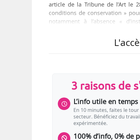
article de la Tribune de l’Art 
conditions de conservation » pour
notamment à l’absence « d’inst
constante de 19 degrés », indiq
deux jours par semaine et entre 1
L'accè
cela. J’ai fait une donation pour q
prises en otage et séquestrées »,
autre…
3 raisons de 
L’info utile en temps 
En 10 minutes, faites le tour 
secteur. Bénéficiez du trava
expérimentée.
100% d’info, 0% de 