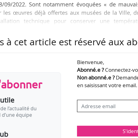
le 28/09/2022. Sont notamment évoquées « de mauvai
 les œuvres déjà offertes aux musées de la Ville, 
allation technique pour conserver une températ
ue la mécène. La fermeture des huit musées municip
3h et 14h est également incriminée. « Je n’accepte
s à cet article est réservé aux 
ue les œuvres soient vues et non pas pour qu’elles so
 indique la mécène. La donation de 5 M€ est promise 
Bienvenue,
Abonné.e ?
Connectez-vou
Non abonné.e ?
Demandez
s'abonner
en saisissant votre email.
utile
de l’actualité du
il d’une équipe
S'iden
pub