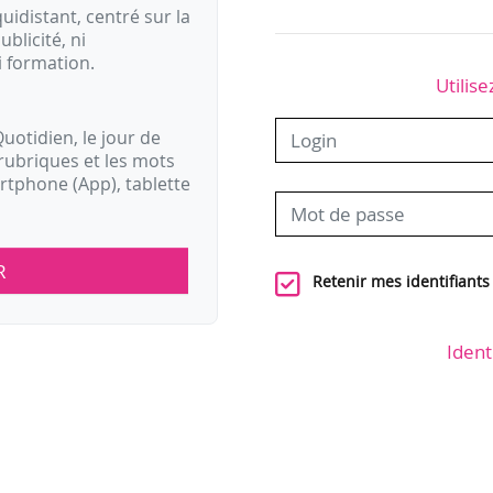
idistant, centré sur la
ublicité, ni
i formation.
Utilise
uotidien, le jour de
rubriques et les mots
artphone (App), tablette
R
Retenir mes identifiants
Ident