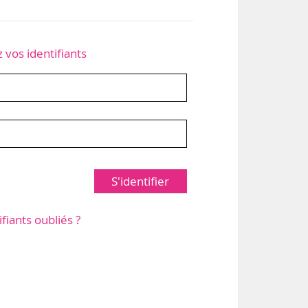
z vos identifiants
S'identifier
ifiants oubliés ?