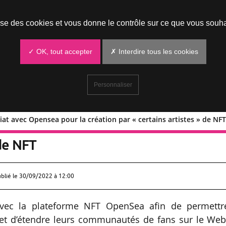
Prendre un rendez-vous
lise des cookies et vous donne le contrôle sur ce que vous souha
✓ OK, tout accepter
✗ Interdire tous les cookies
Personnaliser
at avec Opensea pour la création par « certains artistes » de NF
rtenariat avec Opensea pour la créati
 de NFT
ublié le
30/09/2022 à 12:00
vec la plateforme NFT OpenSea afin de permettr
 et d’étendre leurs communautés de fans sur le Web