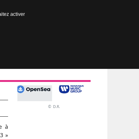
Nous joindre
itez activer
Espace abonné
T
on
© D.R.
e à
3 »