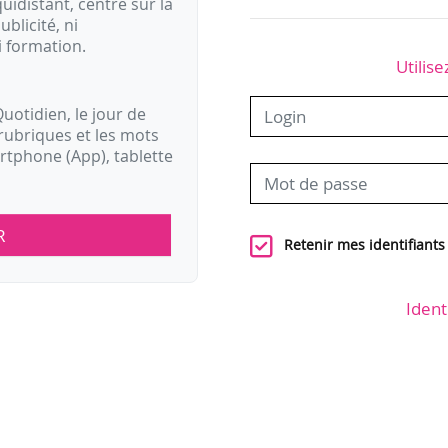
idistant, centré sur la
ublicité, ni
i formation.
Utilise
uotidien, le jour de
rubriques et les mots
artphone (App), tablette
R
Retenir mes identifiants
Ident