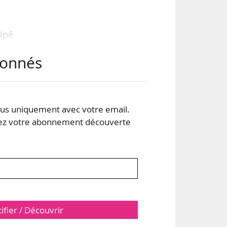
cipé
 sur
abonnés
els
t en
eb3
s uniquement avec votre email.
 votre abonnement découverte
 de
tifier / Découvrir