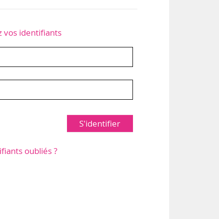
z vos identifiants
S'identifier
ifiants oubliés ?