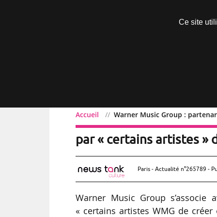
Découvrir sans engagement
Ce site uti
Menu
Accueil
Warner Music Group : partenari
Warner Music Group : pa
par « certains artistes »
Paris - Actualité n°265789 - P
Warner Music Group s’associe a
« certains artistes WMG de créer