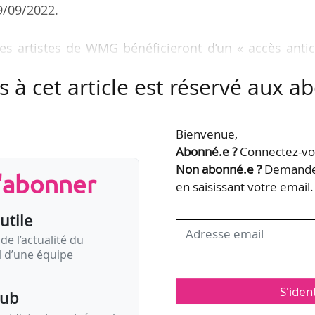
9/09/2022.
les artistes de WMG bénéficieront d’un « accès anti
par OpenSea » ainsi que d’une meilleure visibilité
s à cet article est réservé aux 
ofil personnalisées qui abriteront les NFT personn
re collection NFT de ce partenariat est actuellemen
ner Records UK en collaboration avec la société W
Bienvenue,
Abonné.e ?
Connectez-vou
Non abonné.e ?
Demandez
s'abonner
 à New York, est une plateforme de vente et d’achat
en saisissant votre email.
utile
de l’actualité du
il d’une équipe
S'iden
pub