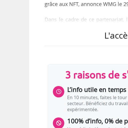
grâce aux NFT, annonce WMG le 2
Dans le cadre de ce partenariat, 
aux nouveaux produits développés 
L'accè
la plateforme et de pages de pr
produits par l’artiste. La premiè
cours de développement avec War
Probably Nothing.
3 raisons de 
OpenSea, fondée en 2017 et basée
NFT.
L’info utile en temps 
En 10 minutes, faites le tour 
secteur. Bénéficiez du trava
expérimentée.
100% d’info, 0% de 