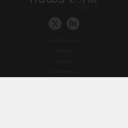
Qui sommes-nous ?
L‘équipe
Le groupe
Abonnements
Contact
Archives
CGA
Mentions légales
Confidentialité