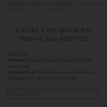
magazine allemand « Opernwelt », selon son
palmarès publié le 29/09/2022 et qui porte sur
la saison 2021-2022. Un jury international de 40
critiques honorent par ce titre « une
L'accès à cet article est
programmation audacieuse, des mises en scène
intelligentes, des interprétations musicales
réservé aux abonnés
raffinées, une situation géographique
favorable ». La maison est également
Bienvenue,
« Spectacle de l’année » pour la « Nuit avant
Abonné.e ?
Connectez-vous uniquement avec
Noël » de Rimski-Korsakov et « Chœur de
votre email.
l’année ».
Non abonné.e ?
Demandez votre abonnement
découverte en saisissant votre email.
Parmi les autres lauréats, figurent la soprano
Vera-Lotte Boecker (chanteuse de l’année), Kirill
Petrenko (chef d’orchestre de l’année), Kirill
Serebrennikov (metteur en scène de l’année),
Peter Eötvös et Stefan Wirth (créations de