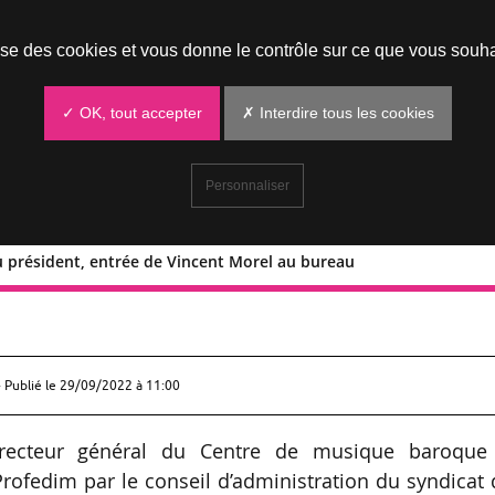
Prendre un rendez-vous
lise des cookies et vous donne le contrôle sur ce que vous souha
✓ OK, tout accepter
✗ Interdire tous les cookies
Personnaliser
u président, entrée de Vincent Morel au bureau
r réélu président, entrée de Vincent
 Publié le
29/09/2022 à 11:00
directeur général du Centre de musique baroque
 Profedim par le conseil d’administration du syndicat