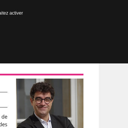
Nous joindre
itez activer
Espace abonné
 de
 des