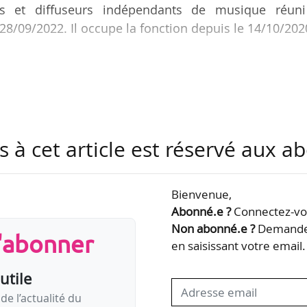
les et diffuseurs indépendants de musique réuni
28/09/2022. Il occupe la fonction depuis le 14/10/202
, déléguée générale de l’ensemble Correspondances,
e de ProQuartet, sont renouvelées en tant que vi
dministratrice du festival Toulouse les Orgues, 
e secrétaire. Vincent Morel, directeur des Flâner
Bach en Combrailles, y fait lui son entrée en qualit
s à cet article est réservé aux 
Bienvenue,
Abonné.e ?
Connectez-vou
Non abonné.e ?
Demandez
s'abonner
en saisissant votre email.
utile
de l’actualité du