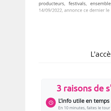
producteurs, festivals, ensemb
14/09/2022, annonce ce dernier le 
Au sein du bureau, Céline Portes
Charlotte Bartissol, directric
présidentes. Aurélie Magnat, a
également renouvelée en tant qu
Musicales de Reims et du festival 
L'accè
trésorier, en remplacement…
3 raisons de 
L’info utile en temps 
En 10 minutes, faites le tour 