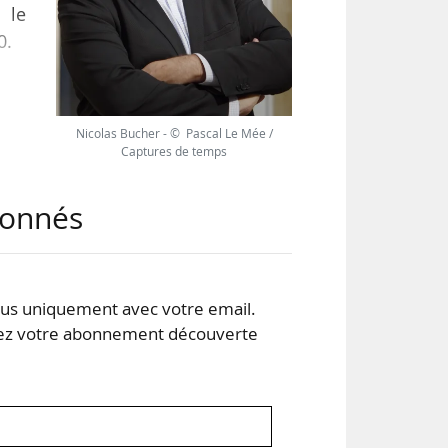
 le
0.
 et
ce-
Nicolas Bucher - © Pascal Le Mée /
est
Captures de temps
ies
é de
abonnés
s uniquement avec votre email.
 votre abonnement découverte