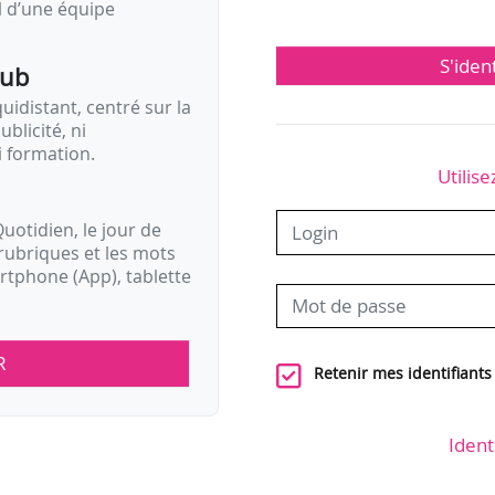
il d’une équipe
S'iden
pub
idistant, centré sur la
ublicité, ni
i formation.
Utilise
uotidien, le jour de
rubriques et les mots
artphone (App), tablette
R
Retenir mes identifiants
Ident