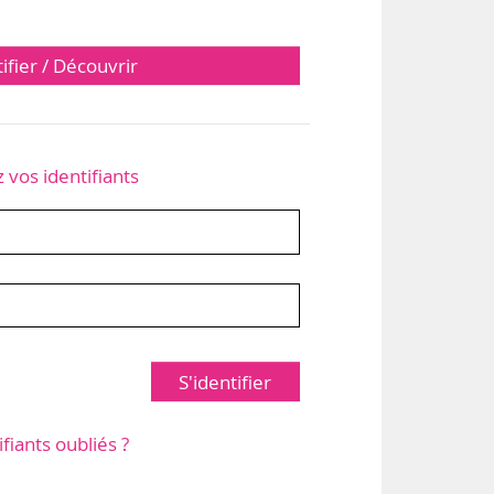
tifier / Découvrir
z vos identifiants
S'identifier
ifiants oubliés ?