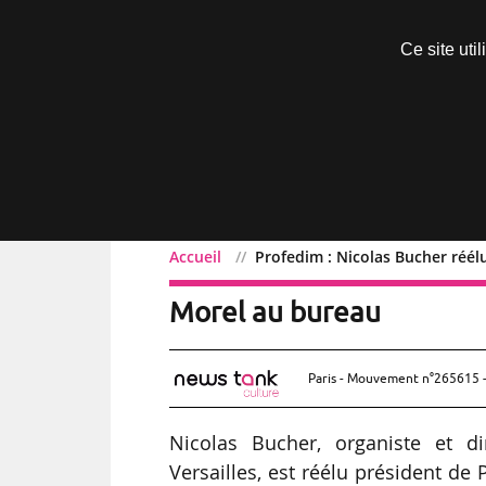
Découvrir sans engagement
Ce site uti
Menu
Accueil
Profedim : Nicolas Bucher réél
Profedim : Nicolas Buche
Morel au bureau
Paris - Mouvement n°265615 -
Nicolas Bucher, organiste et 
Versailles, est réélu président de