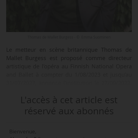
Thomas de Mallet Burgess - © Emma Suominen
Le metteur en scène britannique Thomas de
Mallet Burgess est proposé comme directeur
artistique de l’opéra au Finnish National Opera
and Ballet à compter du 1/08/2023 et jusqu’au
31/07/2027, annonce l’institution le 27/09/2022.
Il succèdera à Lilli Paasikivi en poste depuis
L'accès à cet article est
2013 et dont le mandat prend fin le 31/07/2023.
réservé aux abonnés
La proposition de sa nomination, soutenue le
25/09/2022 par le CA ainsi que par le comité de
Bienvenue,
nomination et de rémunération, est le fait de la