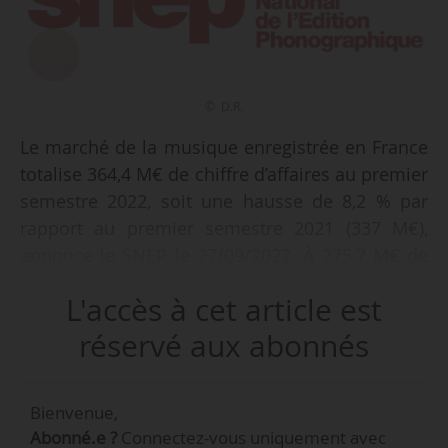
© D.R.
Le marché de la musique enregistrée en France
totalise 364,4 M€ de chiffre d’affaires au premier
semestre 2022, soit une hausse de 8,2 % par
rapport au premier semestre 2021 (337 M€),
annonce le SNEP le 27/09/2022. À 275,7 M€ de
CA, le streaming progresse de 15,3 % en un an
L'accès à cet article est
(239,1 M€ au premier semestre 2021), le
streaming par abonnement générant à lui
réservé aux abonnés
seul 211,5 M€ de revenus, en hausse de 12,8 %
comparé au premier semestre 2021 (187,5 M€).
Bienvenue,
Le SNEP souligne également la progression
Abonné.e ?
Connectez-vous uniquement avec
« sensible » des revenus du streaming vidéo,