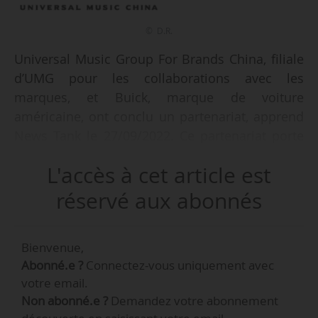
© D.R.
Universal Music Group For Brands China, filiale
d’UMG pour les collaborations avec les
marques, et Buick, marque de voiture
américaine, ont conclu un partenariat, apprend
News Tank le 27/09/2022. Ce partenariat porte
sur la création d’un projet musical « inspiré par
L'accès à cet article est
Buick » et intitulé « Où la lumière vit ». Le titre,
dévoilé fin août 2022 à l’occasion du « jour des
réservé aux abonnés
propriétaires de Buick », est interprété par Liu
Lingfei, chanteur chinois connu pour ses rôles
Bienvenue,
dans des comédies musicales comme « Cats »
Abonné.e ?
Connectez-vous uniquement avec
ou « The Lost World ».
votre email.
Non abonné.e ?
Demandez votre abonnement
La chanson a pour objectif de « dépeindre la vie