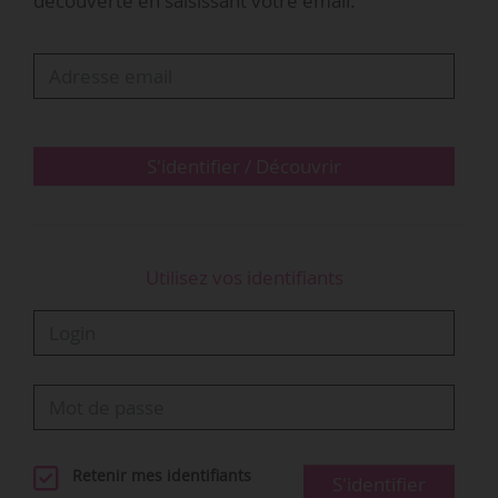
découverte en saisissant votre email.
des propriétaires de Buick et renforcer leur
fierté de posséder une voiture de cette
marque ». Un clip est également sorti le
05/09/2022. Des événements promotionnels
incluant les deux parties sont prévus, tout
comme…
S'identifier / Découvrir
Utilisez vos identifiants
Retenir mes identifiants
S'identifier