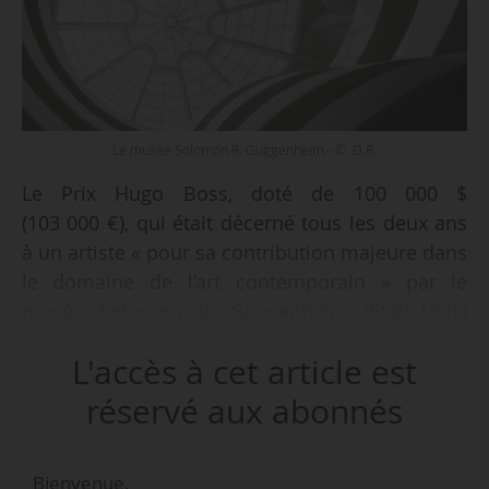
Le musée Solomon R. Guggenheim - © D.R.
Le Prix Hugo Boss, doté de 100 000 $
(103 000 €), qui était décerné tous les deux ans
à un artiste « pour sa contribution majeure dans
le domaine de l’art contemporain » par le
musée Solomon R. Guggenheim (États-Unis)
prend fin, apprend News Tank le 26/09/2022.
L'accès à cet article est
« Le monde était loin d’être aussi amoureux de
l’art qu’il ne l’est aujourd’hui, avant l’avènement
réservé aux abonnés
du Prix Hugo Boss. Le Prix a permis au Solomon
R. Guggenheim Museum de faire connaître l’art
Bienvenue,
contemporain à un public plus large (…) Nous